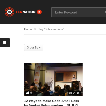
Home
Tag "Subramaniam"
Order By
0
01:29:09
12 Ways to Make Code Smell Less
by Venkat Subramaniam – NLJUG