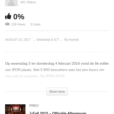
401 Videos
0%
139 Views
0 Likes
AUGUST 10, 2017
Onderwijs & ICT
By msmelt
Op woensdag 3 en donderdag 4 februari 2016 vond de 8e editie
van IPON plaats. Met 5.800 bezoekers was het een beurs om
niet snel te vergeten. Tot IPON 2018!
(Visited 139 times, 1 visits today)
Show more
PREV
J-Fall 2015 – Officiële Aftermovie