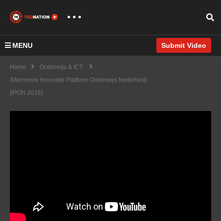
MENU
Submit Video
Home
Onderwijs & ICT
Aftermovie Innovatie Platform Onderwijs Nederland
[IPON 2016]