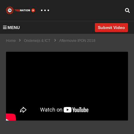
MENU
Submit Video
Home
Onderwijs & ICT
Aftermovie IPON 2018