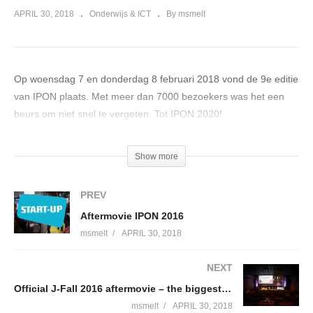
APRIL 30, 2018
Onderwijs & ICT
By msmelt
Op woensdag 7 en donderdag 8 februari 2018 vond de 9e editie
van IPON plaats. Met meer dan 7000 bezoekers was het een
beurs om niet snel te vergeten. Tot IPON 2020!
(Visited 86 times, 1 visits today)
Show more
PREV
Aftermovie IPON 2016
msmelt
APRIL 30, 2018
NEXT
Official J-Fall 2016 aftermovie – the biggest Java conference of the Netherlands
msmelt
APRIL 30, 2018