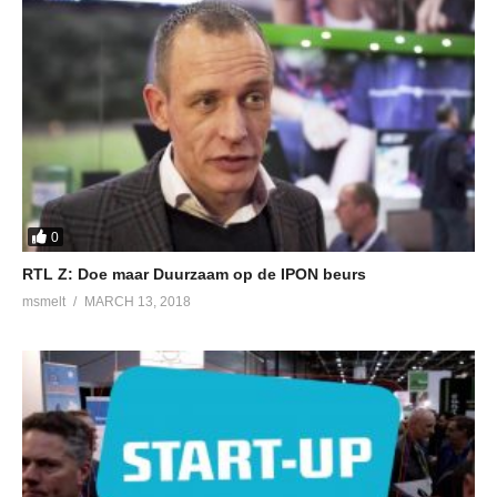
0
RTL Z: Doe maar Duurzaam op de IPON beurs
msmelt
MARCH 13, 2018