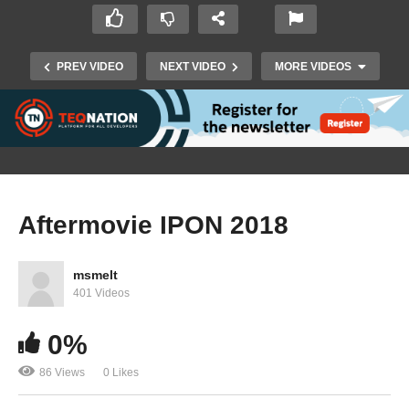
PREV VIDEO
NEXT VIDEO
MORE VIDEOS
Aftermovie IPON 2018
msmelt
401 Videos
RTL Z: Doe maar Duurzaam op de IPON beurs
0%
86 Views
0 Likes