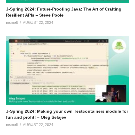
J-Spring 2024: Future-Proofing Java: The Art of Crafting
Resilient APIs – Steve Poole
msmelt
AUGUST 22, 2024
J-Spring 2024: Making your own Testcontainers module for
fun and profit! – Oleg Šelajev
msmelt
AUGUST 22, 2024