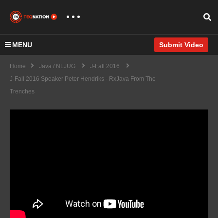
MENU
Submit Video
Home
Java / NLJUG
J-Fall 2016
J-Fall 2016 Speaker Peter Hendriks - RxJava From The
Trenches