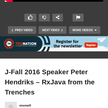
PREV VIDEO
NEXT VIDEO
MORE VIDEOS
J-Fall 2016 Speaker Peter
Hendriks – RxJava from the
J-Fall 2016 Speaker Mete Atamel – Introduction
Trenches
to gRPC
msmelt