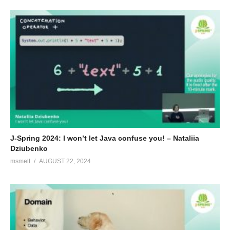
enterprise applicatie.
Bio van Peter Hendriks
Software developer/architect, coding with Java since 1999 on
fun and challenging projects. Technology enthousiast that loves
to work with other hackers, to create great software, and to
share fun and interesting things to know about software
craftsmanship.
(Visited 124 times, 1 visits today)
J-Spring 2024: I won’t let Java confuse you! – Nataliia
Dziubenko
msmelt
AUGUST 22, 2024