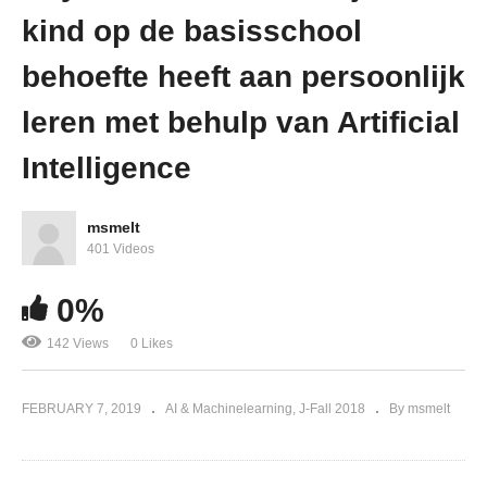
kind op de basisschool
behoefte heeft aan persoonlijk
leren met behulp van Artificial
Intelligence
msmelt
401 Videos
0%
142 Views
0 Likes
FEBRUARY 7, 2019
AI & Machinelearning
J-Fall 2018
By msmelt