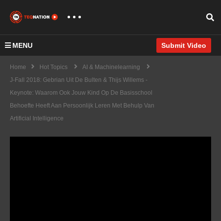
MENU
Submit Video
Home
Hot Topics
AI & Machinelearning
J-Fall 2018: Gebrian Uit De Bulten & Thijs Willems -
Keynote: Waarom Ook Jouw Kind Op De Basisschool
Behoefte Heeft Aan Persoonlijk Leren Met Behulp Van
Artificial Intelligence