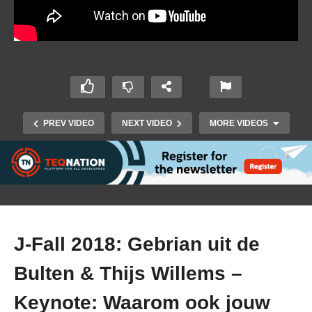
PREV VIDEO
NEXT VIDEO
MORE VIDEOS
J-Fall 2018: Gebrian uit de
Bulten & Thijs Willems –
J-Fall 2018: Bram Starmans-van den Hout –
Keynote: Waarom ook jouw
Craftsmanship unraveled