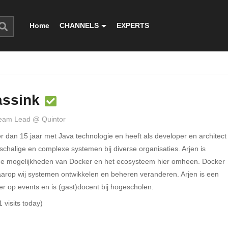
Home
CHANNELS
EXPERTS
assink
Team Lead @ Quintor
r dan 15 jaar met Java technologie en heeft als developer en architect
chalige en complexe systemen bij diverse organisaties. Arjen is
de mogelijkheden van Docker en het ecosysteem hier omheen. Docker
arop wij systemen ontwikkelen en beheren veranderen. Arjen is een
r op events en is (gast)docent bij hogescholen.
1 visits today)