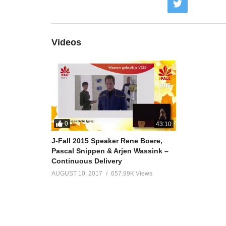
Videos
0
43:10
J-Fall 2015 Speaker Rene Boere,
Pascal Snippen & Arjen Wassink –
Continuous Delivery
AUGUST 10, 2017
657.99K Views