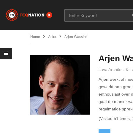
Home
Actor
Arjen Wassink
Arjen W
Java Architect & 
Arjen werkt al mee
gewerkt aan groots
enthousiast over 
gaat de manier wa
regelmatige spreke
(Visited 51 times, 