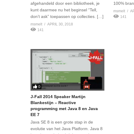
afgehandeld door een bibliotheek, je
100% branc
kunt daarmee nu het beginsel “Tell,
msmelt
AP
don’t ask” toepassen op collecties. […]
141
msmelt
APRIL 30, 2018
141
0
J-Fall 2014 Speaker Martijn
Blankestijn – Reactive
programming met Java 8 en Java
EE 7
Java SE 8 is een grote stap in de
evolutie van het Java Platform. Java 8