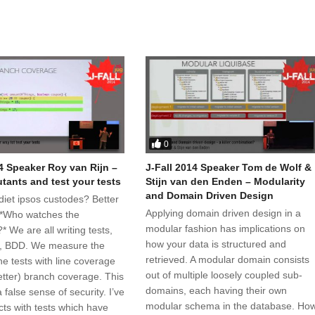
0
14 Speaker Roy van Rijn –
J-Fall 2014 Speaker Tom de Wolf &
utants and test your tests
Stijn van den Enden – Modularity
and Domain Driven Design
diet ipsos custodes? Better
Applying domain driven design in a
 *Who watches the
modular fashion has implications on
 We are all writing tests,
how your data is structured and
, BDD. We measure the
retrieved. A modular domain consists
the tests with line coverage
out of multiple loosely coupled sub-
etter) branch coverage. This
domains, each having their own
 false sense of security. I’ve
modular schema in the database. Ho
cts with tests which have