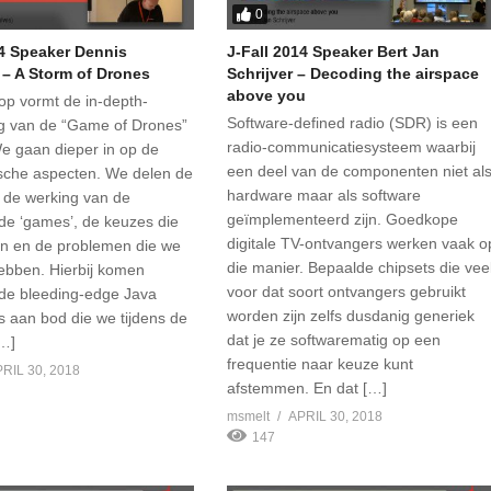
0
14 Speaker Dennis
J-Fall 2014 Speaker Bert Jan
 – A Storm of Drones
Schrijver – Decoding the airspace
above you
p vormt de in-depth-
Software-defined radio (SDR) is een
ng van de “Game of Drones”
radio-communicatiesysteem waarbij
e gaan dieper in op de
een deel van de componenten niet al
sche aspecten. We delen de
hardware maar als software
n de werking van de
geïmplementeerd zijn. Goedkope
nde ‘games’, de keuzes die
digitale TV-ontvangers werken vaak o
n en de problemen die we
die manier. Bepaalde chipsets die vee
ebben. Hierbij komen
voor dat soort ontvangers gebruikt
nde bleeding-edge Java
worden zijn zelfs dusdanig generiek
 aan bod die we tijdens de
dat je ze softwarematig op een
[…]
frequentie naar keuze kunt
RIL 30, 2018
afstemmen. En dat […]
msmelt
APRIL 30, 2018
147