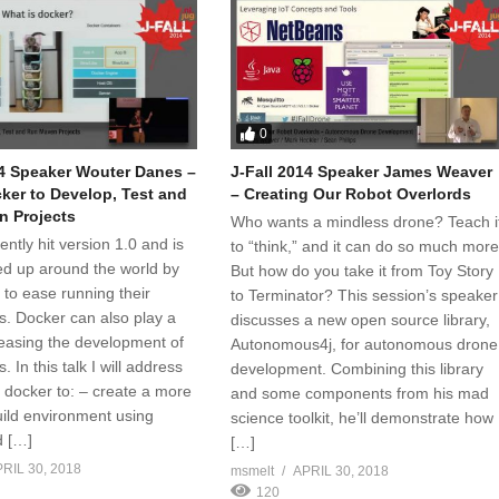
0
14 Speaker Wouter Danes –
J-Fall 2014 Speaker James Weaver
ker to Develop, Test and
– Creating Our Robot Overlords
 Projects
Who wants a mindless drone? Teach i
ntly hit version 1.0 and is
to “think,” and it can do so much more
ed up around the world by
But how do you take it from Toy Story
to ease running their
to Terminator? This session’s speaker
ns. Docker can also play a
discusses a new open source library,
n easing the development of
Autonomous4j, for autonomous drone
. In this talk I will address
development. Combining this library
 docker to: – create a more
and some components from his mad
uild environment using
science toolkit, he’ll demonstrate how
d […]
[…]
RIL 30, 2018
msmelt
APRIL 30, 2018
120