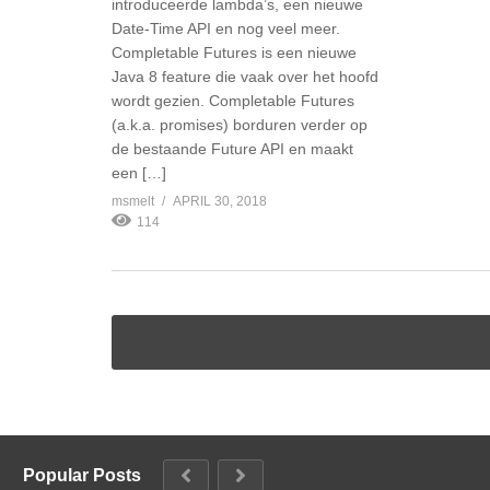
introduceerde lambda’s, een nieuwe
Date-Time API en nog veel meer.
Completable Futures is een nieuwe
Java 8 feature die vaak over het hoofd
wordt gezien. Completable Futures
(a.k.a. promises) borduren verder op
de bestaande Future API en maakt
een […]
msmelt
APRIL 30, 2018
114
Popular Posts