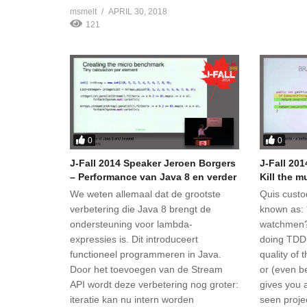
msmelt
APRIL 30, 2018
121
0
0
J-Fall 2014 Speaker Jeroen Borgers
J-Fall 20
– Performance van Java 8 en verder
Kill the m
We weten allemaal dat de grootste
Quis custo
verbetering die Java 8 brengt de
known as:
ondersteuning voor lambda-
watchmen?*
expressies is. Dit introduceert
doing TDD
functioneel programmeren in Java.
quality of 
Door het toevoegen van de Stream
or (even b
API wordt deze verbetering nog groter:
gives you a
iteratie kan nu intern worden
seen proje