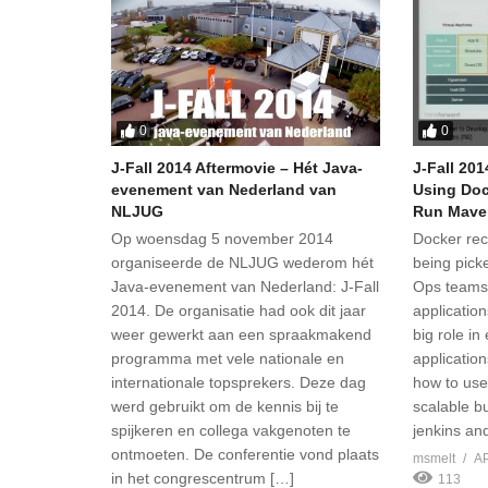
0
0
J-Fall 2014 Aftermovie – Hét Java-
J-Fall 20
evenement van Nederland van
Using Doc
NLJUG
Run Maven
Op woensdag 5 november 2014
Docker rece
organiseerde de NLJUG wederom hét
being pick
Java-evenement van Nederland: J-Fall
Ops teams 
2014. De organisatie had ook dit jaar
applicatio
weer gewerkt aan een spraakmakend
big role i
programma met vele nationale en
applications
internationale topsprekers. Deze dag
how to use
werd gebruikt om de kennis bij te
scalable b
spijkeren en collega vakgenoten te
jenkins an
ontmoeten. De conferentie vond plaats
msmelt
AP
in het congrescentrum […]
113