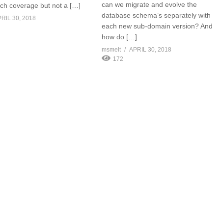
can we migrate and evolve the
h coverage but not a […]
database schema’s separately with
RIL 30, 2018
each new sub-domain version? And
how do […]
msmelt
APRIL 30, 2018
172