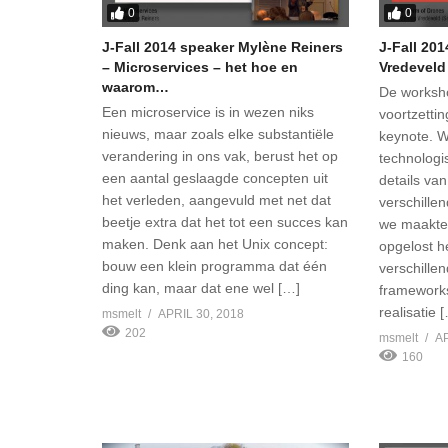
0
0
J-Fall 2014 speaker Mylène Reiners
J-Fall 20
– Microservices – het hoe en
Vredeveld
waarom…
De worksho
Een microservice is in wezen niks
voortzetti
nieuws, maar zoals elke substantiële
keynote. W
verandering in ons vak, berust het op
technologi
een aantal geslaagde concepten uit
details va
het verleden, aangevuld met net dat
verschille
beetje extra dat het tot een succes kan
we maakte
maken. Denk aan het Unix concept:
opgelost h
bouw een klein programma dat één
verschille
ding kan, maar dat ene wel […]
frameworks
realisatie 
msmelt
APRIL 30, 2018
202
msmelt
AP
160