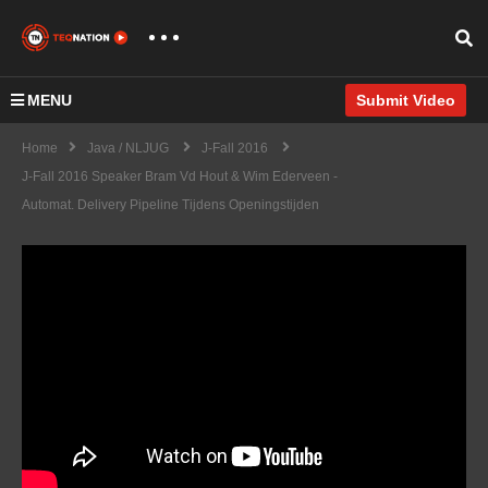
MENU
Submit Video
Home
Java / NLJUG
J-Fall 2016
J-Fall 2016 Speaker Bram Vd Hout & Wim Ederveen -
Automat. Delivery Pipeline Tijdens Openingstijden