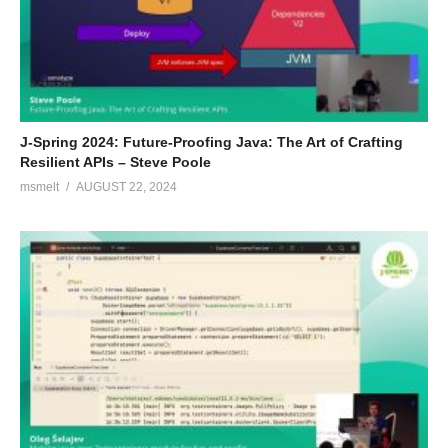
functionaliteit van Jenkins 2. De implementatie waaraan hij nu
werkt zal straks gebruikt gaan worden voor 200+ Java
applicaties binnen de Belastingdienst.
(Visited 179 times, 1 visits today)
J-Spring 2024: Future-Proofing Java: The Art of Crafting
Resilient APIs – Steve Poole
msmelt
AUGUST 22, 2024