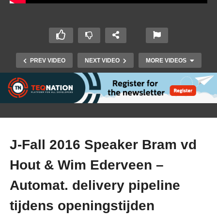
PREV VIDEO
NEXT VIDEO
MORE VIDEOS
J-Fall 2016 Speaker Bram vd
Hout & Wim Ederveen –
J-Fall 2016 Speaker Efthimia Aivaloglou – How
Automat. delivery pipeline
Kids Code and How We Know
tijdens openingstijden