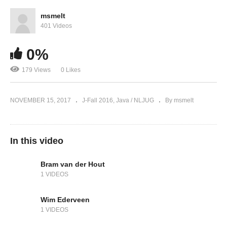
msmelt
401 Videos
0%
179 Views
0 Likes
NOVEMBER 15, 2017
J-Fall 2016
Java / NLJUG
By msmelt
In this video
Bram van der Hout
1 VIDEOS
Wim Ederveen
1 VIDEOS