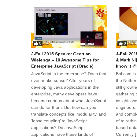
0
0
J-Fall 2015 Speaker Geertjan
J-Fall 20
Wielenga – 10 Awesome Tips for
& Mark Ni
Enterprise JavaScript (Oracle)
know it @
JavaScript in the enterprise? Does that
Bol.com is 
even make sense? After years of
the Nether
developing Java applications in the
still growi
enterprise, many developers have
gathering b
become curious about what JavaScript
insights w
can do for them. But how can you
engineers.
translate concepts like ‘modularity’ and
and comple
‘loose coupling’ to JavaScript
of to rethi
applications? Do JavaScript
based data
applications have these kinds of
Currently 