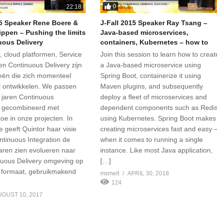
0
22:18
15 Speaker Rene Boere &
J-Fall 2015 Speaker Ray Tsang –
ippen – Pushing the limits
Java-based microservices,
uous Delivery
containers, Kubernetes – how to
, cloud platformen, Service
Join this session to learn how to creat
en Continuous Delivery zijn
a Java-based microservice using
eën die zich momenteel
Spring Boot, containerize it using
 ontwikkelen. We passen
Maven plugins, and subsequently
l jaren Continuous
deploy a fleet of microservices and
n gecombineerd met
dependent components such as Redi
toe in onze projecten. In
using Kubernetes. Spring Boot makes
e geeft Quintor haar visie
creating microservices fast and easy 
tinuous Integration de
when it comes to running a single
ren zien evolueren naar
instance. Like most Java application,
uous Delivery omgeving op
[…]
 formaat, gebruikmakend
msmelt
APRIL 30, 2018
124
UGUST 10, 2017