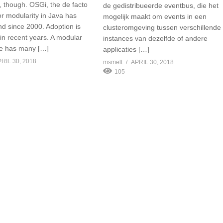
, though. OSGi, the de facto
de gedistribueerde eventbus, die het
or modularity in Java has
mogelijk maakt om events in een
d since 2000. Adoption is
clusteromgeving tussen verschillende
 in recent years. A modular
instances van dezelfde of andere
re has many […]
applicaties […]
RIL 30, 2018
msmelt
APRIL 30, 2018
105