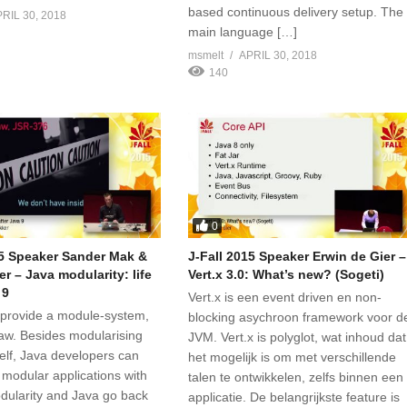
based continuous delivery setup. The
RIL 30, 2018
main language […]
msmelt
APRIL 30, 2018
140
0
15 Speaker Sander Mak &
J-Fall 2015 Speaker Erwin de Gier –
r – Java modularity: life
Vert.x 3.0: What’s new? (Sogeti)
 9
Vert.x is een event driven en non-
l provide a module-system,
blocking asychroon framework voor d
saw. Besides modularising
JVM. Vert.x is polyglot, wat inhoud dat
self, Java developers can
het mogelijk is om met verschillende
 modular applications with
talen te ontwikkelen, zelfs binnen een
dularity and Java go back
applicatie. De belangrijkste feature is