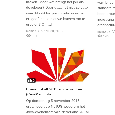
maken. Maar wat brengt het jou als
way longer
developer? Daar gaat het niet zo vaak
standard f
over. Maakt het jou rol interessanter
been aroun
en geeft het je nieuwe kansen om te
increasing
groeien? Of […]
architectu
msmelt
APRIL 30, 2018
msmelt
AP
117
146
0
Promo J-Fall 2015 – 5 november
(CineMec, Ede)
Op donderdag 5 november 2015
organiseert de NLJUG wederom hét
Java-evenement van Nederland: J-Fall