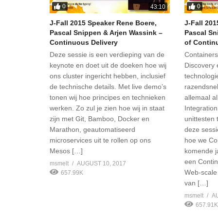
0
0
43:10
J-Fall 2015 Speaker Rene Boere,
J-Fall 20
Pascal Snippen & Arjen Wassink –
Pascal Sn
Continuous Delivery
of Contin
Deze sessie is een verdieping van de
Containers
keynote en doet uit de doeken hoe wij
Discovery 
ons cluster ingericht hebben, inclusief
technologi
de technische details. Met live demo’s
razendsnel
tonen wij hoe principes en technieken
allemaal a
werken. Zo zul je zien hoe wij in staat
Integratio
zijn met Git, Bamboo, Docker en
unittesten 
Marathon, geautomatiseerd
deze sessi
microservices uit te rollen op ons
hoe we Con
Mesos […]
komende ja
een Contin
msmelt
AUGUST 10, 2017
Web-scale
657.99K
van […]
msmelt
A
657.91K