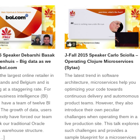
0
15 Speaker Debarshi Basak
J-Fall 2015 Speaker Carlo Sciolla –
jenhuis – Big data as we
Operating Clojure Microservices
bol.com
(Sytac)
the largest online retailer in
The latest trend in software
lands and Belgium and is
architecture, microservices help you
ng at a staggering rate. For
optimizing your code towards
usiness intelligence (BI)
continuous delivery and automomous
e have a team of twelve BI
product teams. However, they also
 The growth of data, users
introduce their own peculiar
xity have forced our team
challanges when operating them in a
nk our traditional Oracle
live production site. This talk explores
 warehouse structure.
such challenges and provides a
[…]
sample blueprint for a microservices