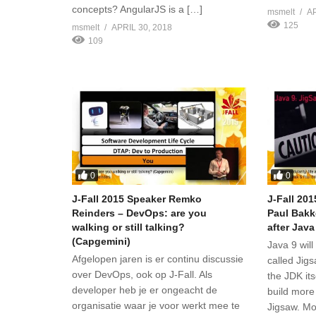
concepts? AngularJS is a […]
msmelt
AP
125
msmelt
APRIL 30, 2018
109
0
0
J-Fall 2015 Speaker Remko
J-Fall 20
Reinders – DevOps: are you
Paul Bakke
walking or still talking?
after Java
(Capgemini)
Java 9 wil
Afgelopen jaren is er continu discussie
called Jig
over DevOps, ook op J-Fall. Als
the JDK it
developer heb je er ongeacht de
build more
organisatie waar je voor werkt mee te
Jigsaw. Mo