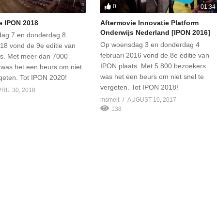
0
01:34
e IPON 2018
Aftermovie Innovatie Platform
Onderwijs Nederland [IPON 2016]
ag 7 en donderdag 8
Op woensdag 3 en donderdag 4
018 vond de 9e editie van
februari 2016 vond de 8e editie van
ts. Met meer dan 7000
IPON plaats. Met 5.800 bezoekers
was het een beurs om niet
was het een beurs om niet snel te
rgeten. Tot IPON 2020!
vergeten. Tot IPON 2018!
RIL 30, 2018
msmelt
AUGUST 10, 2017
138