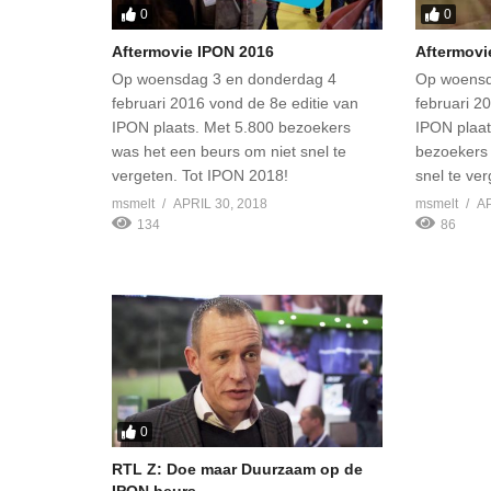
0
0
Aftermovie IPON 2016
Aftermovi
Op woensdag 3 en donderdag 4
Op woensd
februari 2016 vond de 8e editie van
februari 2
IPON plaats. Met 5.800 bezoekers
IPON plaa
was het een beurs om niet snel te
bezoekers 
vergeten. Tot IPON 2018!
snel te ve
msmelt
APRIL 30, 2018
msmelt
AP
134
86
0
RTL Z: Doe maar Duurzaam op de
IPON beurs