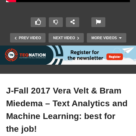
PREV VIDEO
NEXT VIDEO
MORE VIDEOS
J-Fall 2017 Vera Velt & Bram
Miedema – Text Analytics and
J-Fall 2017 Jeroen Borgers – New Java
performance developments: Compilation and
Machine Learning: best for
Garbage Collection
the job!