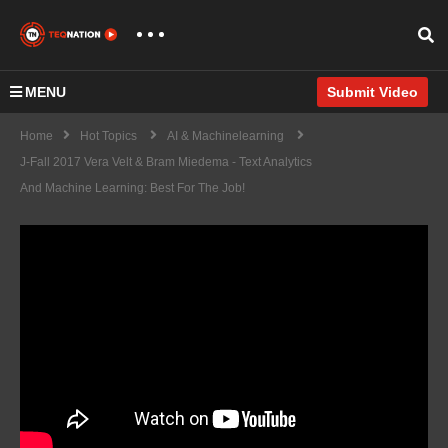
MENU
Submit Video
Home
Hot Topics
AI & Machinelearning
J-Fall 2017 Vera Velt & Bram Miedema - Text Analytics
And Machine Learning: Best For The Job!