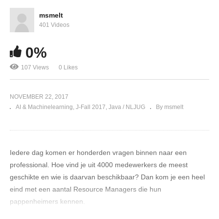
msmelt
401 Videos
0%
107 Views
0 Likes
NOVEMBER 22, 2017
AI & Machinelearning
J-Fall 2017
Java / NLJUG
By msmelt
Iedere dag komen er honderden vragen binnen naar een
professional. Hoe vind je uit 4000 medewerkers de meest
geschikte en wie is daarvan beschikbaar? Dan kom je een heel
eind met een aantal Resource Managers die hun
pappenheimers kennen.
Maar hoe gaat dat als je aanvragen uit de hele wereld komen